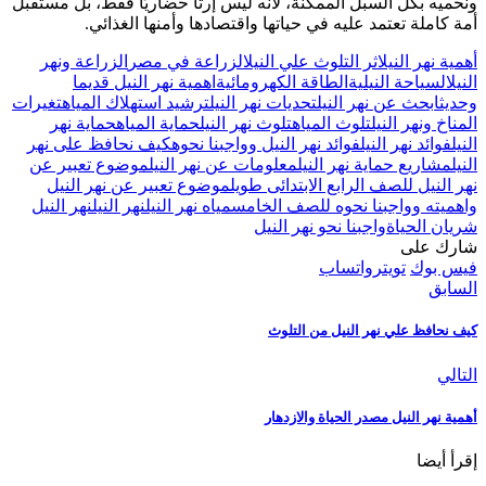
ونحميه بكل السبل الممكنة، لأنه ليس إرثًا حضاريًا فقط، بل مستقبل
أمة كاملة تعتمد عليه في حياتها واقتصادها وأمنها الغذائي.
أهمية نهر النيل
اثر التلوث علي النيل
الزراعة في مصر
الزراعة ونهر
النيل
السياحة النيلية
الطاقة الكهرومائية
اهمية نهر النيل قديما
وحديثا
بحث عن نهر النيل
تحديات نهر النيل
ترشيد استهلاك المياه
تغيرات
المناخ ونهر النيل
تلوث المياه
تلوث نهر النيل
حماية المياه
حماية نهر
النيل
فوائد نهر النيل
فوائد نهر النيل وواجبنا نحوه
كيف نحافظ على نهر
النيل
مشاريع حماية نهر النيل
معلومات عن نهر النيل
موضوع تعبير عن
نهر النيل للصف الرابع الابتدائى طويل
موضوع تعبير عن نهر النيل
واهميته وواجبنا نحوه للصف الخامس
مياه نهر النيل
نهر النيل
نهر النيل
شريان الحياة
واجبنا نحو نهر النيل
شارك على
فيس بوك
تويتر
واتساب
السابق
كيف نحافظ علي نهر النيل من التلوث
التالي
أهمية نهر النيل مصدر الحياة والازدهار
إقرأ أيضا