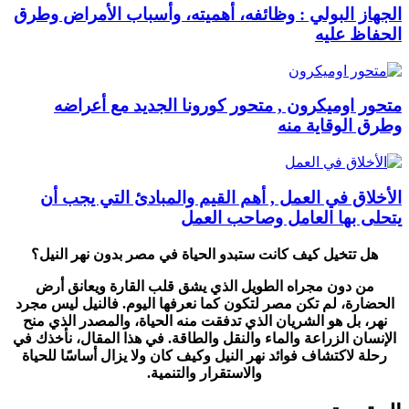
الجهاز البولي : وظائفه، أهميته، وأسباب الأمراض وطرق
الحفاظ عليه
متحور اوميكرون , متحور كورونا الجديد مع أعراضه
وطرق الوقاية منه
الأخلاق في العمل , أهم القيم والمبادئ التي يجب أن
يتحلى بها العامل وصاحب العمل
هل تتخيل كيف كانت ستبدو الحياة في مصر بدون نهر النيل؟
من دون مجراه الطويل الذي يشق قلب القارة ويعانق أرض
الحضارة، لم تكن مصر لتكون كما نعرفها اليوم. فالنيل ليس مجرد
نهر، بل هو الشريان الذي تدفقت منه الحياة، والمصدر الذي منح
الإنسان الزراعة والماء والنقل والطاقة. في هذا المقال، نأخذك في
رحلة لاكتشاف فوائد نهر النيل وكيف كان ولا يزال أساسًا للحياة
والاستقرار والتنمية.