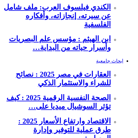
الكندي فيلسوف العرب: ملف شامل
عن سيرته، إنجازاته، وأفكاره
الفلسفية
ابن الهيثم : مؤسس علم البصريات
وأسرار حياته من البداية…
ابحاث جامعية
العقارات في مصر 2025 : نصائح
للشراء والاستثمار الذكي
الصحة النفسية الرقمية 2025 : كيف
تؤثر السوشيال ميديا على…
الاقتصاد وارتفاع الأسعار 2025 :
طرق عملية للتوفير وإدارة