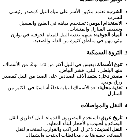
الشرب:
تعتمد ملايين الأسر على مياه النيل كمصدر رئيسي
للشرب.
الاستخدام اليومي:
تستخدم مياهه في الطبخ والغسيل
وتنظيف المنازل والمنشآت.
المياه الجوفية:
تسهم تغذية النيل للمياه الجوفية في توازن
بيئي مهم في مناطق كثيرة من الدلتا والصعيد.
الثروة السمكية
تنوع الأسماك:
يعيش في النيل أكثر من 120 نوعًا من الأسماك،
منها البلطي، البني، قشر البياض.
مصدر دخل:
يعتمد آلاف الصيادين على الصيد من النيل كمصدر
رزق يومي.
تغذية محلية:
تعد الأسماك النيلية غذاءً أساسيًا في الكثير من
المنازل.
النقل والمواصلات
تاريخ عريق:
استخدم المصريون القدماء النيل كطريق لنقل
البضائع والحبوب والأحجار لبناء المعابد.
النقل الحديث:
لا تزال المراكب والقوارب تُستخدم لنقل
البضائع، خصوصًا بين محافظات الجنوب والشمال.