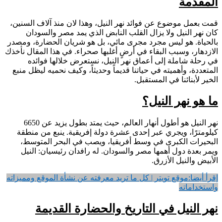
المقدمة
قمت بعمل موضوع عن فوائد نهر النيل، وهذا لان منذ آلاف السنين،
كان نهر النيل ولا يزال القلب النابض الذي يمد مصر والسودان
بالحياة. هو ليس مجرد مجرى مائي، بل هو شريان الحضارة، ومصدر
الازدهار، وسبب البقاء في أرضٍ أغلبها صحراء. في هذا المقال نأخذك
في رحلة شاملة إلى أعماق نهر النيل، نستعرض خلالها فوائده
المتعددة، وأهميته في حياتنا قديماً وحديثاً، وكيف نحميه ليظل منبع
الخير لأبنائنا في المستقبل.
ما هو نهر النيل؟
نهر النيل هو أطول أنهار العالم، حيث يمتد بطول يزيد عن 6650
كيلومترًا، ويجري عبر إحدى عشرة دولة إفريقية. ينبع من منطقة
البحيرات الكبرى في وسط أفريقيا، ويصب في البحر المتوسط،
ويمر بعدة دول أهمها مصر والسودان. له رافدان رئيسيان: النيل
الأبيض والنيل الأزرق.
إقرأ أيضا:
موقع تويتر | كل ما تريد معرفته عن نشأة الموقع ومميزاته
واستخداماته
نهر النيل في التاريخ والحضارة القديمة