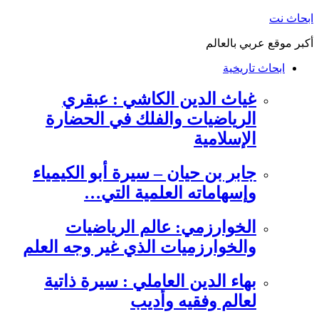
التجاوز
ابحاث نت
إلى
أكبر موقع عربي بالعالم
المحتوى
ابحاث تاريخية
غياث الدين الكاشي : عبقري
الرياضيات والفلك في الحضارة
الإسلامية
جابر بن حيان – سيرة أبو الكيمياء
وإسهاماته العلمية التي…
الخوارزمي: عالم الرياضيات
والخوارزميات الذي غير وجه العلم
بهاء الدين العاملي : سيرة ذاتية
لعالم وفقيه وأديب