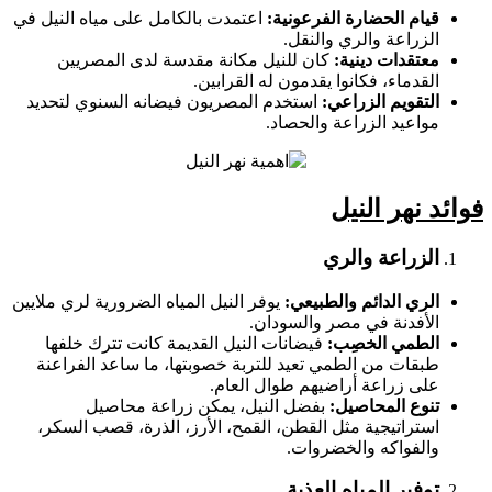
قيام الحضارة الفرعونية:
اعتمدت بالكامل على مياه النيل في
الزراعة والري والنقل.
معتقدات دينية:
كان للنيل مكانة مقدسة لدى المصريين
القدماء، فكانوا يقدمون له القرابين.
التقويم الزراعي:
استخدم المصريون فيضانه السنوي لتحديد
مواعيد الزراعة والحصاد.
فوائد نهر النيل
الزراعة والري
الري الدائم والطبيعي:
يوفر النيل المياه الضرورية لري ملايين
الأفدنة في مصر والسودان.
الطمي الخصِب:
فيضانات النيل القديمة كانت تترك خلفها
طبقات من الطمي تعيد للتربة خصوبتها، ما ساعد الفراعنة
على زراعة أراضيهم طوال العام.
تنوع المحاصيل:
بفضل النيل، يمكن زراعة محاصيل
استراتيجية مثل القطن، القمح، الأرز، الذرة، قصب السكر،
والفواكه والخضروات.
توفير المياه العذبة