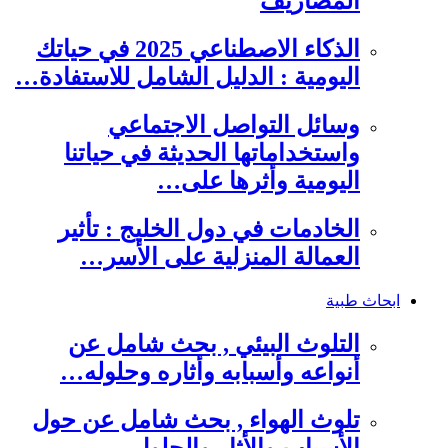
المصاريف
الذكاء الاصطناعي 2025 في حياتك
اليومية : الدليل الشامل للاستفادة…
وسائل التواصل الاجتماعي
واستخداماتها الحديثة في حياتنا
اليومية وأثرها على…
الخادمات في دول الخليج : تأثير
العمالة المنزلية على الأسر…
ابحاث طبية
التلوث البيئي , بحث شامل عن
أنواعه وأسبابه وأثاره وحلوله…
تلوث الهواء , بحث شامل عن حول
الأسباب والأثار والحلول…