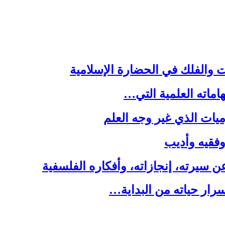
ت والفلك في الحضارة الإسلامية
هاماته العلمية التي…
يات الذي غير وجه العلم
 وفقيه وأديب
سيرته، إنجازاته، وأفكاره الفلسفية
رار حياته من البداية…