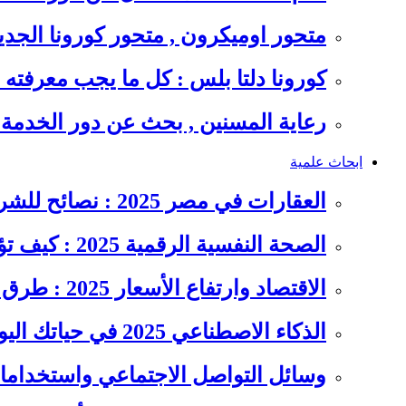
متحور اوميكرون , متحور كورونا الجد
كورونا دلتا بلس : كل ما يجب معرفت
رعاية المسنين , بحث عن دور الخدمة
ابحاث علمية
العقارات في مصر 2025 : نصائح للشراء والاستثمار الذكي
الصحة النفسية الرقمية 2025 : كيف تؤثر السوشيال ميديا على…
الاقتصاد وارتفاع الأسعار 2025 : طرق عملية للتوفير وإدارة المصاريف
الذكاء الاصطناعي 2025 في حياتك اليومية : الدليل الشامل للاستفادة…
وسائل التواصل الاجتماعي واستخداماته