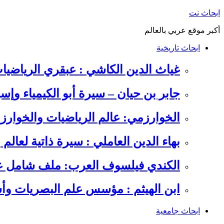
التجاوز
ابحاث نت
إلى
أكبر موقع عربي بالعالم
المحتوى
ابحاث تاريخية
غياث الدين الكاشي : عبقري الرياضيا
جابر بن حيان – سيرة أبو الكيمياء وإس
الخوارزمي: عالم الرياضيات والخوارزم
بهاء الدين العاملي : سيرة ذاتية لعالم
الكندي فيلسوف العرب: ملف شامل عن 
ابن الهيثم : مؤسس علم البصريات وأس
ابحاث جامعية