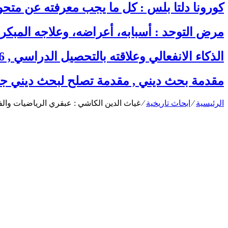
كورونا دلتا بلس : كل ما يجب معرفته عن متحور
مرض التوحد : أسبابه، أعراضه، وعلاجه المبكر
الذكاء الانفعالي وعلاقته بالتحصيل الدراسي , 6 دراسات عربية وأجنبية
مقدمة بحث ديني , مقدمة تصلح لبحث ديني جا
الرئيسية
⁄
ابحاث تاريخية
⁄
غياث الدين الكاشي : عبقري الرياضيات والف