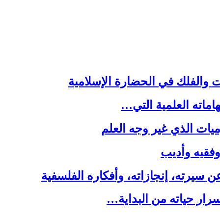
ت والفلك في الحضارة الإسلامية
هاماته العلمية التي…
يات الذي غير وجه العلم
 وفقيه وأديب
سيرته، إنجازاته، وأفكاره الفلسفية
رار حياته من البداية…