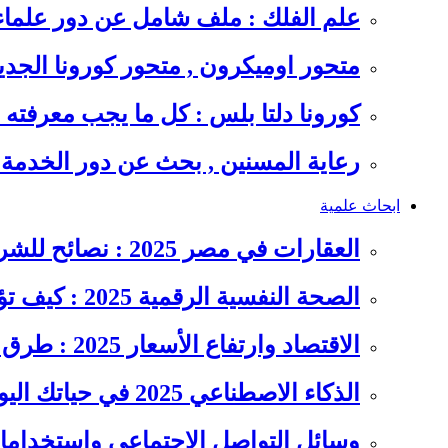
علم الفلك : ملف شامل عن دور علما
متحور اوميكرون , متحور كورونا الجد
كورونا دلتا بلس : كل ما يجب معرفت
رعاية المسنين , بحث عن دور الخدمة
ابحاث علمية
العقارات في مصر 2025 : نصائح للشراء والاستثمار الذكي
الصحة النفسية الرقمية 2025 : كيف تؤثر السوشيال ميديا على…
الاقتصاد وارتفاع الأسعار 2025 : طرق عملية للتوفير وإدارة المصاريف
الذكاء الاصطناعي 2025 في حياتك اليومية : الدليل الشامل للاستفادة…
وسائل التواصل الاجتماعي واستخداماته